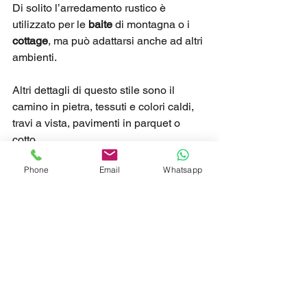
Di solito l’arredamento rustico è 
utilizzato per le 
baite
 di montagna o i 
cottage
, ma può adattarsi anche ad altri 
ambienti. 
Altri dettagli di questo stile sono il 
camino in pietra, tessuti e colori caldi, 
travi a vista, pavimenti in parquet o 
cotto.
Phone
Email
Whatsapp
Pop
Una personalità eccentrica e brillante 
troverà il suo stile nell’arredamento pop 
che richiama appunto la 
cultura pop 
anni ‘60
. 
Un’
esplosione di colori
, 
fantasie
 e 
forme con 
toni accesi
. Libero sfogo alla 