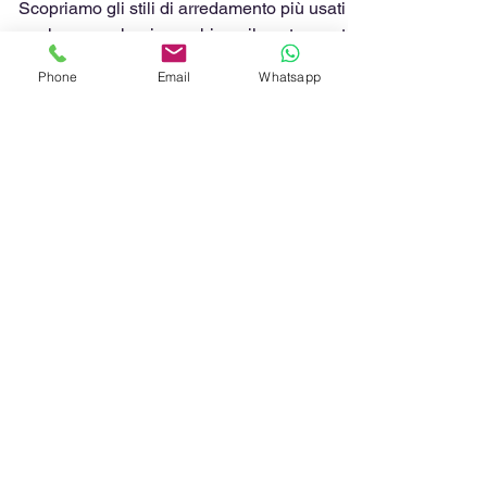
più usati per la casa
Scopriamo gli stili di arredamento più usati
Phone
Email
Whatsapp
per la casa, che rispecchiano il nostro gusto
e comunicano parte della nostra personalità.