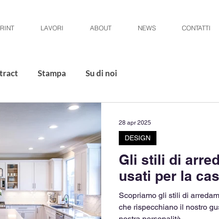
RINT
LAVORI
ABOUT
NEWS
CONTATTI
tract
Stampa
Su di noi
28 apr 2025
DESIGN
Gli stili di arr
usati per la ca
Scopriamo gli stili di arredam
che rispecchiano il nostro g
nostra personalità.