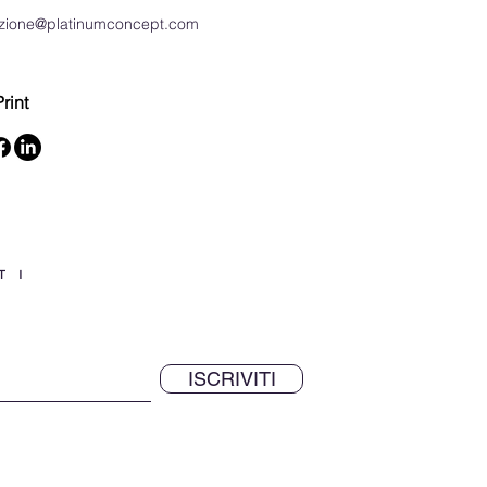
azione@platinumconcept.com
rint
TI
ISCRIVITI