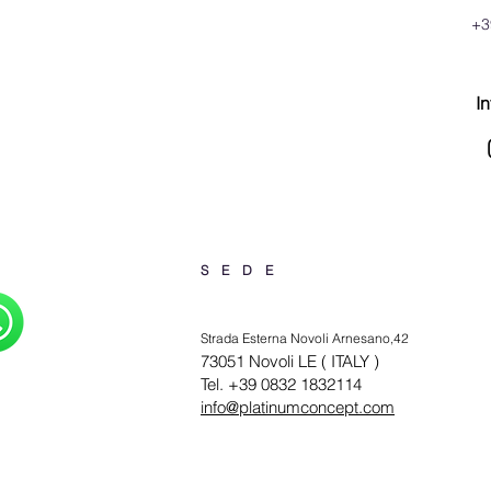
+3
In
SEDE
Strada Esterna Novoli Arnesano,42
73051 Novoli LE ( ITALY )
Tel. +39 0832 1832114
info@platinumconcept.com