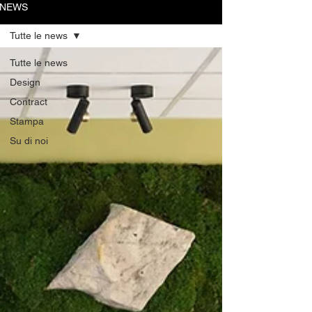
NEWS
Tutte le news
Tutte le news
Design
Contract
Stampa
Su di noi