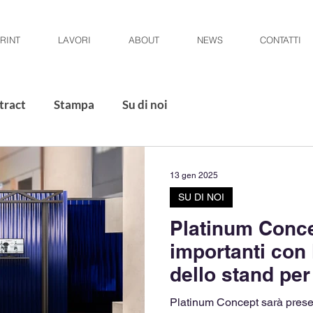
RINT
LAVORI
ABOUT
NEWS
CONTATTI
tract
Stampa
Su di noi
13 gen 2025
SU DI NOI
Platinum Concep
importanti con 
dello stand pe
Platinum Concept sarà presen