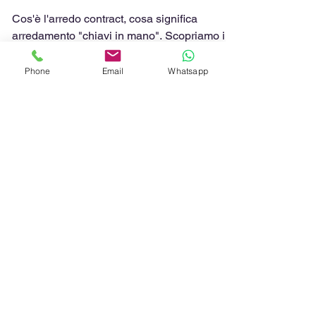
le aziende
Cos'è l'arredo contract, cosa significa
arredamento "chiavi in mano". Scopriamo il
Phone
Email
Whatsapp
settore e le aziende in Italia